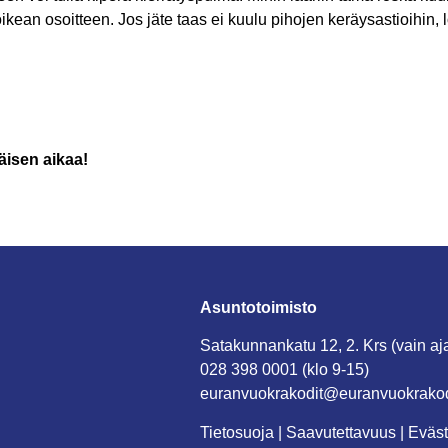
 oikean osoitteen. Jos jäte taas ei kuulu pihojen keräysastioihin,
isen aikaa!
Asuntotoimisto
Satakunnankatu 12, 2. Krs (vain aj
028 398 0001 (klo 9-15)
euranvuokrakodit@euranvuokrakodi
Tietosuoja
|
Saavutettavuus
|
Eväst