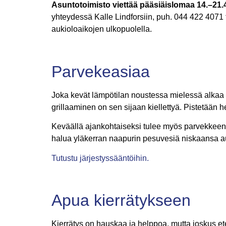
Asuntotoimisto viettää pääsiäislomaa 14.–21.
yhteydessä Kalle Lindforsiin, puh. 044 422 4071 
aukioloaikojen ulkopuolella.
Parvekeasiaa
Joka kevät lämpötilan noustessa mielessä alkaa po
grillaaminen on sen sijaan kiellettyä. Pistetään h
Keväällä ajankohtaiseksi tulee myös parvekkeen 
halua yläkerran naapurin pesuvesiä niskaansa aur
Tutustu järjestyssääntöihin.
Apua kierrätykseen
Kierrätys on hauskaa ja helppoa, mutta joskus et