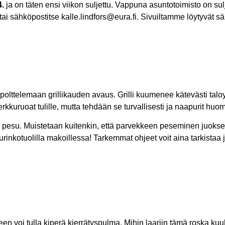
4.
ja on täten ensi viikon suljettu. Vappuna asuntotoimisto on sulje
tai sähköpostitse kalle.lindfors@eura.fi. Sivuiltamme löytyvät 
lttelemaan grillikauden avaus. Grilli kuumenee kätevästi taloyht
erkkuruoat tulille, mutta tehdään se turvallisesti ja naapurit huo
pesu. Muistetaan kuitenkin, että parvekkeen peseminen juoksev
inkotuolilla makoillessa! Tarkemmat ohjeet voit aina tarkistaa 
een voi tulla kiperä kierrätyspulma. Mihin laariin tämä roska ku