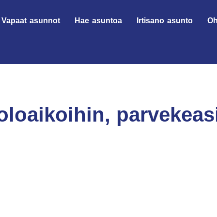
Vapaat asunnot
Hae asuntoa
Irtisano asunto
Oh
loaikoihin, parvekeasi