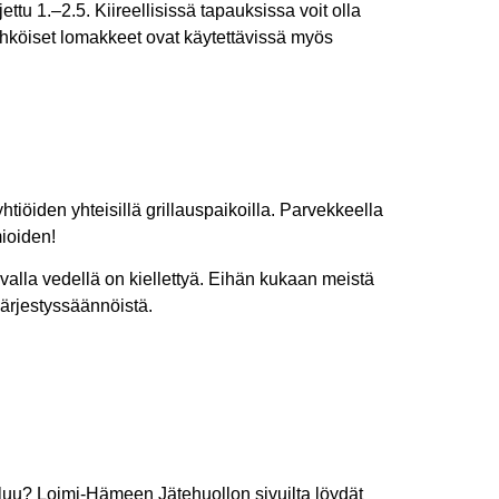
ttu 1.–2.5. Kiireellisissä tapauksissa voit olla
sähköiset lomakkeet ovat käytettävissä myös
iöiden yhteisillä grillauspaikoilla. Parvekkeella
mioiden!
alla vedellä on kiellettyä. Eihän kukaan meistä
järjestyssäännöistä.
uluu? Loimi-Hämeen Jätehuollon sivuilta löydät