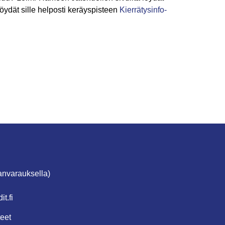
 löydät sille helposti keräyspisteen
Kierrätysinfo-
anvarauksella)
t.fi
eet