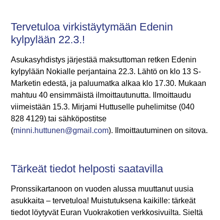
Tervetuloa virkistäytymään Edenin
kylpylään 22.3.!
Asukasyhdistys järjestää maksuttoman retken Edenin
kylpylään Nokialle perjantaina 22.3. Lähtö on klo 13 S-
Marketin edestä, ja paluumatka alkaa klo 17.30. Mukaan
mahtuu 40 ensimmäistä ilmoittautunutta. Ilmoittaudu
viimeistään 15.3. Mirjami Huttuselle puhelimitse (040
828 4129) tai sähköpostitse
(
minni.huttunen@gmail.com
). Ilmoittautuminen on sitova.
Tärkeät tiedot helposti saatavilla
Pronssikartanoon on vuoden alussa muuttanut uusia
asukkaita – tervetuloa! Muistutuksena kaikille: tärkeät
tiedot löytyvät Euran Vuokrakotien verkkosivuilta. Sieltä