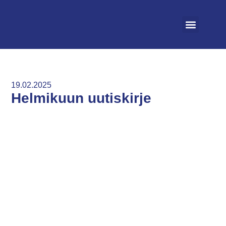
Vapaat asunnot
Irtisano asunto
Ohjeet ja säännöt
19.02.2025
Helmikuun uutiskirje