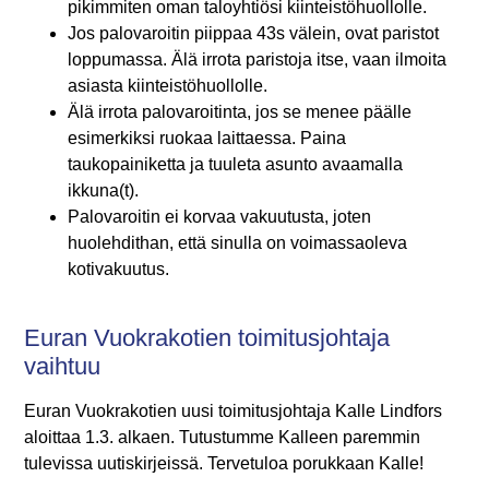
pikimmiten oman taloyhtiösi kiinteistöhuollolle.
Jos palovaroitin piippaa 43s välein, ovat paristot
loppumassa. Älä irrota paristoja itse, vaan ilmoita
asiasta kiinteistöhuollolle.
Älä irrota palovaroitinta, jos se menee päälle
esimerkiksi ruokaa laittaessa. Paina
taukopainiketta ja tuuleta asunto avaamalla
ikkuna(t).
Palovaroitin ei korvaa vakuutusta, joten
huolehdithan, että sinulla on voimassaoleva
kotivakuutus.
Euran Vuokrakotien toimitusjohtaja
vaihtuu
Euran Vuokrakotien uusi toimitusjohtaja Kalle Lindfors
aloittaa 1.3. alkaen. Tutustumme Kalleen paremmin
tulevissa uutiskirjeissä. Tervetuloa porukkaan Kalle!