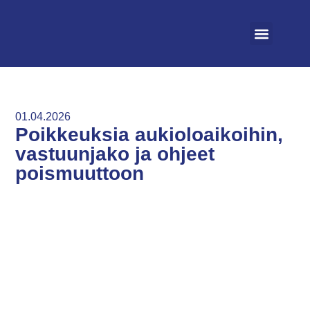
Vapaat asunnot
Irtisano asunto
Ohjeet ja säännöt
01.04.2026
Poikkeuksia aukioloaikoihin,
vastuunjako ja ohjeet
poismuuttoon