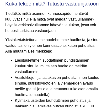
Kuka tekee mitä? Tutustu vastuunjakoon
Tiedätkö, mitkä asunnon kunnossapidon tehtävät
kuuluvat sinulle ja mitkä ovat meidän vastuullamme?
Löydät verkkosivuiltamme kätevän taulukon, josta voit
helposti tarkistaa vastuunjaon.
Yksinkertaistettuna: me huolehdimme huollosta, ja sinun
vastuullasi on yleinen kunnossapito, kuten puhdistus.
Alla muutamia esimerkkejä:
Liesituulettimen suodattimen puhdistaminen
kuuluu sinulle, mutta sen huolto on meidän
vastuullamme.
Vesilukkojen ja lattiakaivon puhdistaminen kuuluu
sinulle, putkistovuotojen ja viemäreiden avaus
meille (paitsi jos olet aiheuttanut tukoksen omalla
huolimattomuudella).
Kylmäkalusteiden lauhduttimien puhdistus ja
jääkaapin sulamisvesiputken puhdistus kuuluu