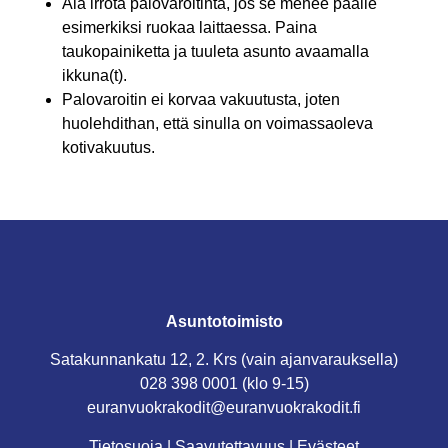
Älä irrota palovaroitinta, jos se menee päälle
esimerkiksi ruokaa laittaessa. Paina
taukopainiketta ja tuuleta asunto avaamalla
ikkuna(t).
Palovaroitin ei korvaa vakuutusta, joten
huolehdithan, että sinulla on voimassaoleva
kotivakuutus.
Asuntotoimisto
Satakunnankatu 12, 2. Krs (vain ajanvarauksella)
028 398 0001 (klo 9-15)
euranvuokrakodit@euranvuokrakodit.fi
Tietosuoja
|
Saavutettavuus
|
Evästeet