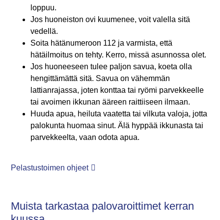
loppuu.
Jos huoneiston ovi kuumenee, voit valella sitä
vedellä.
Soita hätänumeroon 112 ja varmista, että
hätäilmoitus on tehty. Kerro, missä asunnossa olet.
Jos huoneeseen tulee paljon savua, koeta olla
hengittämättä sitä. Savua on vähemmän
lattianrajassa, joten konttaa tai ryömi parvekkeelle
tai avoimen ikkunan ääreen raittiiseen ilmaan.
Huuda apua, heiluta vaatetta tai vilkuta valoja, jotta
palokunta huomaa sinut. Älä hyppää ikkunasta tai
parvekkeelta, vaan odota apua.
Pelastustoimen ohjeet
Muista tarkastaa palovaroittimet kerran
kuussa