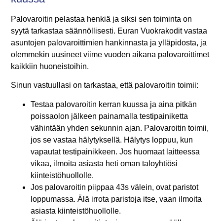
Palovaroitin pelastaa henkiä ja siksi sen toiminta on
syytä tarkastaa säännöllisesti. Euran Vuokrakodit vastaa
asuntojen palovaroittimien hankinnasta ja ylläpidosta, ja
olemmekin uusineet viime vuoden aikana palovaroittimet
kaikkiin huoneistoihin.
Sinun vastuullasi on tarkastaa, että palovaroitin toimii:
Testaa palovaroitin kerran kuussa ja aina pitkän
poissaolon jälkeen painamalla testipainiketta
vähintään yhden sekunnin ajan. Palovaroitin toimii,
jos se vastaa hälytyksellä. Hälytys loppuu, kun
vapautat testipainikkeen. Jos huomaat laitteessa
vikaa, ilmoita asiasta heti oman taloyhtiösi
kiinteistöhuollolle.
Jos palovaroitin piippaa 43s välein, ovat paristot
loppumassa. Älä irrota paristoja itse, vaan ilmoita
asiasta kiinteistöhuollolle.