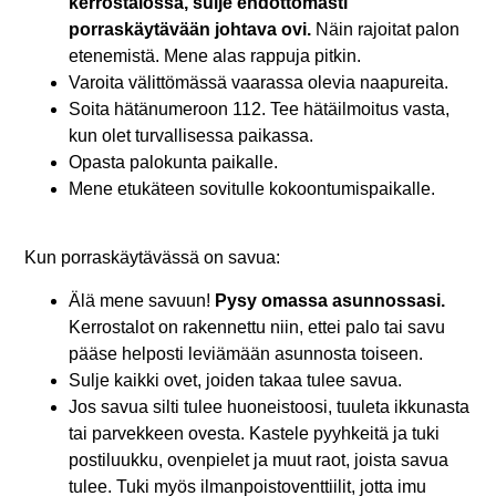
kerrostalossa, sulje ehdottomasti
porraskäytävään johtava ovi.
Näin rajoitat palon
etenemistä. Mene alas rappuja pitkin.
Varoita välittömässä vaarassa olevia naapureita.
Soita hätänumeroon 112. Tee hätäilmoitus vasta,
kun olet turvallisessa paikassa.
Opasta palokunta paikalle.
Mene etukäteen sovitulle kokoontumispaikalle.
Kun porraskäytävässä on savua:
Älä mene savuun!
Pysy omassa asunnossasi.
Kerrostalot on rakennettu niin, ettei palo tai savu
pääse helposti leviämään asunnosta toiseen.
Sulje kaikki ovet, joiden takaa tulee savua.
Jos savua silti tulee huoneistoosi, tuuleta ikkunasta
tai parvekkeen ovesta. Kastele pyyhkeitä ja tuki
postiluukku, ovenpielet ja muut raot, joista savua
tulee. Tuki myös ilmanpoistoventtiilit, jotta imu