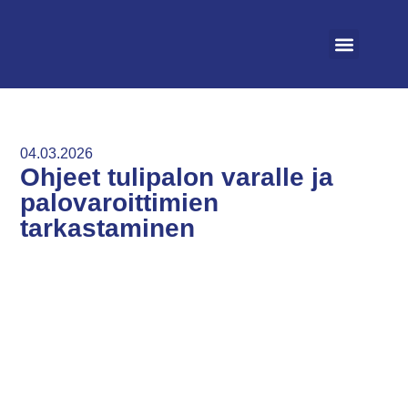
Vapaat asunnot
Irtisano asunto
Ohjeet ja säännöt
04.03.2026
Ohjeet tulipalon varalle ja
palovaroittimien
tarkastaminen